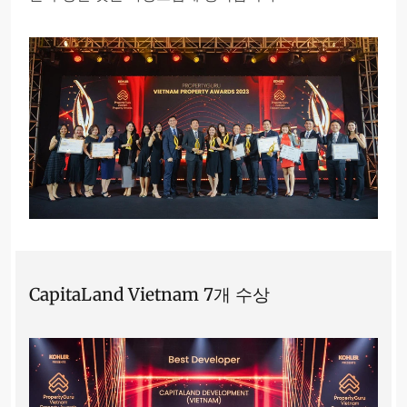
CapitaLand Vietnam 7개 수상