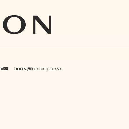
oi
harry@kensington.vn