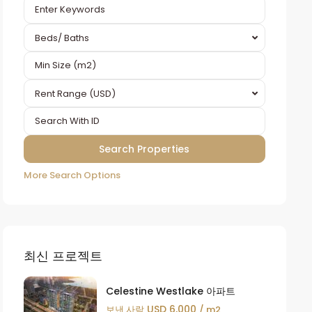
Beds/ Baths
Rent Range (USD)
More Search Options
최신 프로젝트
Celestine Westlake 아파트
USD 6,000
보낸 사람
/ m2