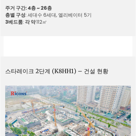
주거 구간: 4층 ~ 26층
층별 구성
: 세대수 6세대, 엘리베이터 5기
3베드룸
:
각 약
112㎡
스타레이크 2단계 (K8HH1) – 건설 현황