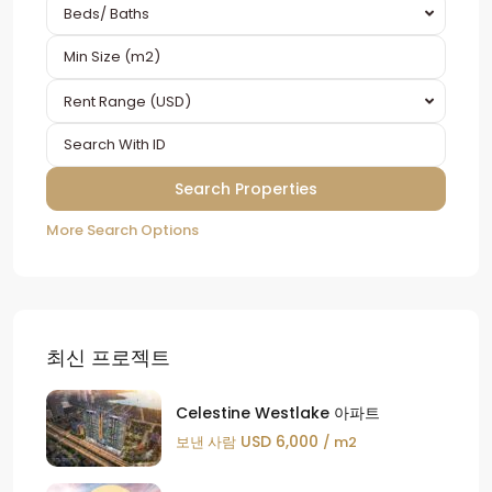
Beds/ Baths
Rent Range (USD)
More Search Options
최신 프로젝트
Celestine Westlake 아파트
USD 6,000
보낸 사람
/ m2