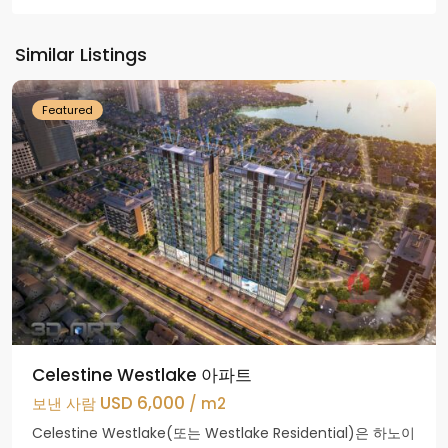
Tay
Ho
Similar Listings
군
Featured
Celestine Westlake 아파트
USD 6,000
보낸 사람
/ m2
Celestine Westlake(또는 Westlake Residential)은 하노이