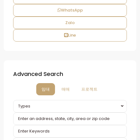
WhatsApp
Zalo
Line
Advanced Search
임대
매매
프로젝트
Types