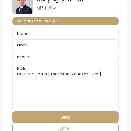
영업 부서
Schedule a showing?
Call