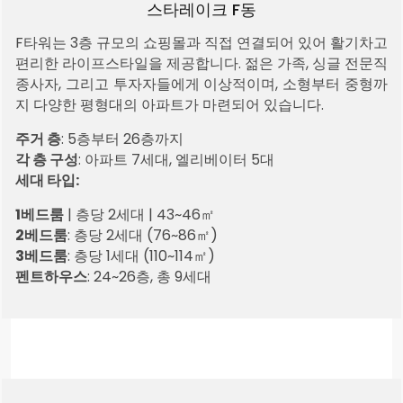
스타레이크 F동
F타워는 3층 규모의 쇼핑몰과 직접 연결되어 있어 활기차고
편리한 라이프스타일을 제공합니다. 젊은 가족, 싱글 전문직
종사자, 그리고 투자자들에게 이상적이며, 소형부터 중형까
지 다양한 평형대의 아파트가 마련되어 있습니다.
주거 층
: 5층부터 26층까지
각 층 구성
: 아파트 7세대, 엘리베이터 5대
세대 타입:
1베드룸
| 층당 2세대 | 43~46㎡
2베드룸
: 층당 2세대 (76~86㎡)
3베드룸
: 층당 1세대 (110~114㎡)
펜트하우스
: 24~26층, 총 9세대