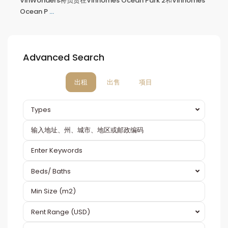
VinWonders将负责在Vinhomes Ocean Park 2和Vinhomes
Ocean P
...
Advanced Search
出租
出售
项目
Types
Beds/ Baths
Rent Range (USD)