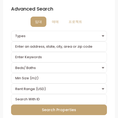
Advanced Search
임대
매매
프로젝트
Types
Beds/ Baths
Rent Range (USD)