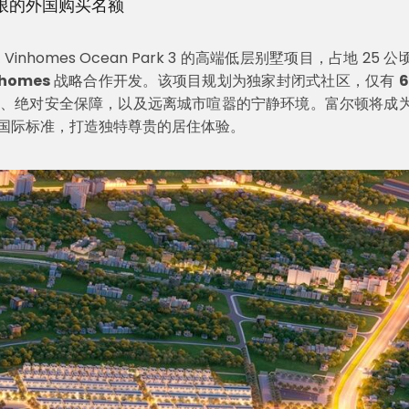
有限的外国购买名额
homes Ocean Park 3 的高端低层别墅项目，占地 25 公
nhomes
战略合作开发。该项目规划为独家封闭式社区，仅有
6
、绝对安全保障，以及远离城市喧嚣的宁静环境。富尔顿将成
国际标准，打造独特尊贵的居住体验。