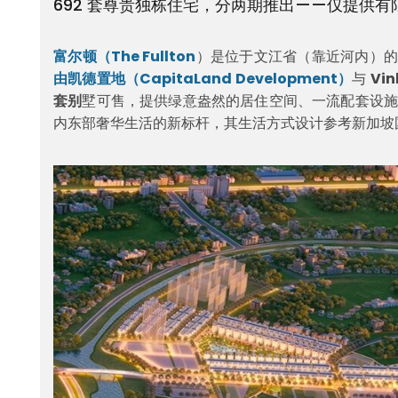
692 套尊贵独栋住宅，分两期推出——仅提供
富尔顿（The Fullton
）是位于文江省（靠近河内）的 Vin
由凯德置地（CapitaLand Development）
与
Vi
套别
墅可售，提供绿意盎然的居住空间、一流配套设施
内东部奢华生活的新标杆，其生活方式设计参考新加坡