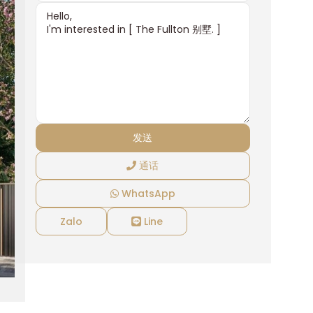
通话
WhatsApp
Zalo
Line