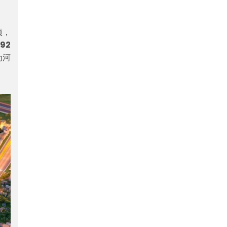
顷，
92
为河