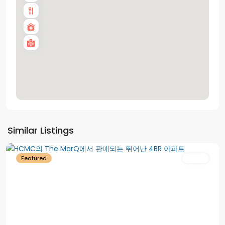
1
Similar Listings
구
Featured
재판매