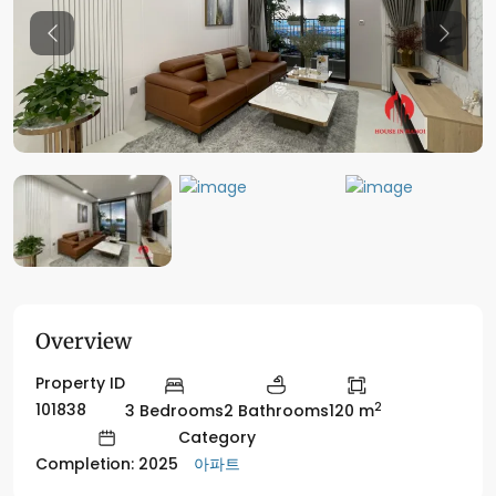
Previous
Previo
Overview
Property ID
2
101838
3 Bedrooms
2 Bathrooms
120 m
Category
아파트
Completion: 2025