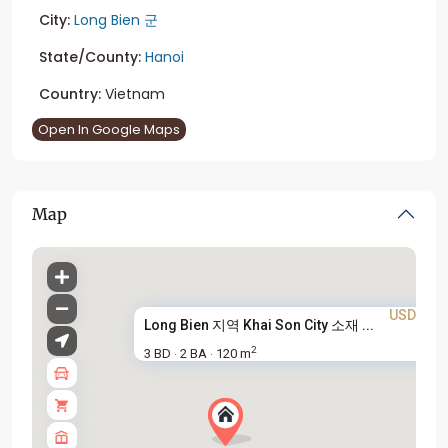
City:
Long Bien 군
State/County:
Hanoi
Country:
Vietnam
Open In Google Maps
Map
USD 340
Long Bien 지역 Khai Son City 소재 ...
2
3 BD
2 BA
120 m
·
·