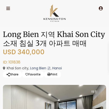
Long Bien 지역 Khai Son City
소재 침실 3개 아파트 매매
USD 340,000
ID: 101838
Khai Son city,
Long Bien 군
,
Hanoi
Share
Favorite
Print
매진