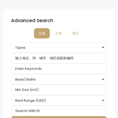
Advanced Search
出租
出售
项目
Types
Beds/ Baths
Rent Range (USD)